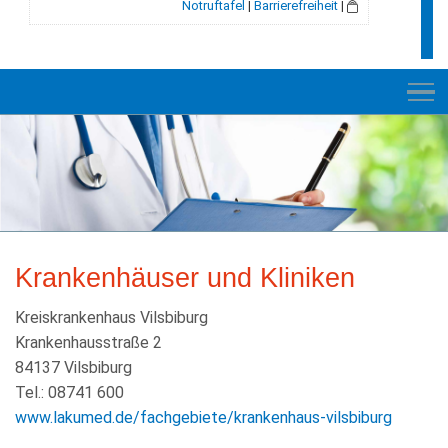
Notruftafel
|
Barrierefreiheit
|
NEUES
RATHAUS
Krankenhäuser und Kliniken
E-VERWALTUNG
Kreiskrankenhaus Vilsbiburg
INFORMATION
Krankenhausstraße 2
BILDUNG + SOZIALES
84137 Vilsbiburg
Tel.: 08741 600
KULTUR + FREIZEIT
www.lakumed.de/fachgebiete/krankenhaus-vilsbiburg