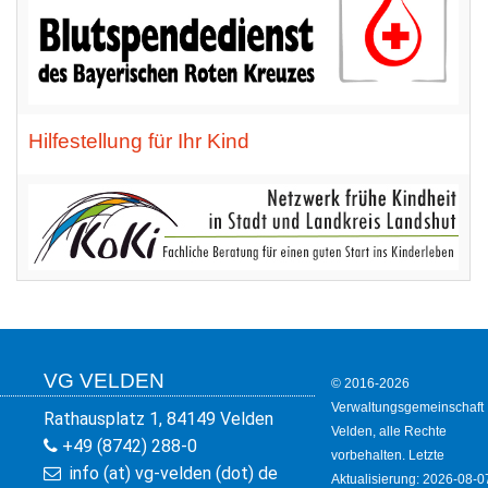
Hilfestellung für Ihr Kind
VG VELDEN
© 2016-2026
Verwaltungsgemeinschaft
Rathausplatz 1, 84149 Velden
Velden, alle Rechte
+49 (8742) 288-0
vorbehalten. Letzte
info (at) vg-velden (dot) de
Aktualisierung: 2026-08-0