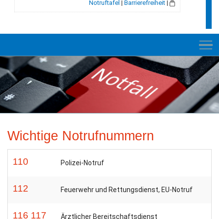
Notruftafel
|
Barrierefreiheit
|
NEUES
RATHAUS
Wichtige Notrufnummern
E-VERWALTUNG
INFORMATION
110
Polizei-Notruf
BILDUNG + SOZIALES
112
Feuerwehr und Rettungsdienst, EU-Notruf
KULTUR + FREIZEIT
116 117
Ärztlicher Bereitschaftsdienst