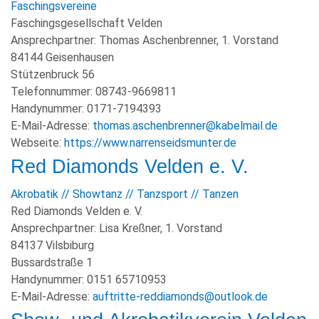
Faschingsvereine
WIRTSCHAFT
Faschingsgesellschaft Velden
Ansprechpartner:
Thomas Aschenbrenner, 1. Vorstand
84144 Geisenhausen
Stützenbruck 56
Telefonnummer:
08743-9669811
Handynummer:
0171-7194393
E-Mail-Adresse:
thomas.aschenbrenner@kabelmail.de
Webseite:
https://www.narrenseidsmunter.de
Red Diamonds Velden e. V.
Akrobatik // Showtanz // Tanzsport // Tanzen
Red Diamonds Velden e. V.
Ansprechpartner:
Lisa Kreßner, 1. Vorstand
84137 Vilsbiburg
Bussardstraße 1
Handynummer:
0151 65710953
E-Mail-Adresse:
auftritte-reddiamonds@outlook.de