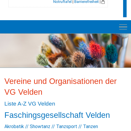
Notruftafel
|
Barrierefreiheit
|
NEUES
RATHAUS
Vereine und Organisationen der
E-VERWALTUNG
VG Velden
INFORMATION
Liste A-Z VG Velden
BILDUNG + SOZIALES
Faschingsgesellschaft Velden
KULTUR + FREIZEIT
Akrobatik // Showtanz // Tanzsport // Tanzen