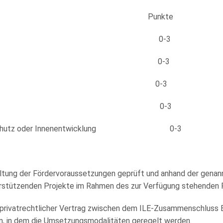
ungsinhalt Punkte
gsgrad ILEK 0-3
ür die ILE 0-3
eiligung 0-3
aseinsvorsorge 0-3
schutz oder Innenentwicklung 0-3
altung der Fördervoraussetzungen geprüft und anhand der genan
terstützenden Projekte im Rahmen des zur Verfügung stehenden
 privatrechtlicher Vertrag zwischen dem ILE-Zusammenschluss Bi
n, in dem die Umsetzungsmodalitäten geregelt werden.