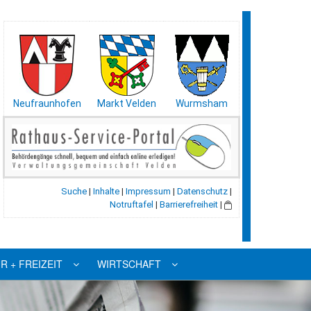
Neufraunhofen
Markt Velden
Wurmsham
Suche
|
Inhalte
|
Impressum
|
Datenschutz
|
Notruftafel
|
Barrierefreiheit
|
R + FREIZEIT
WIRTSCHAFT