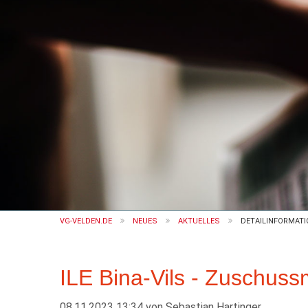
VG-VELDEN.DE
NEUES
AKTUELLES
DETAILINFORMATI
ILE Bina-Vils - Zuschus
08.11.2023 13:34
von
Sebastian Hartinger