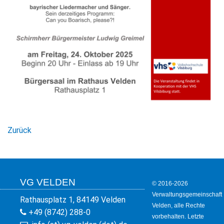
Zurück
VG VELDEN
© 2016-2026
Verwaltungsgemeinschaft
Rathausplatz 1, 84149 Velden
Velden, alle Rechte
+49 (8742) 288-0
vorbehalten. Letzte