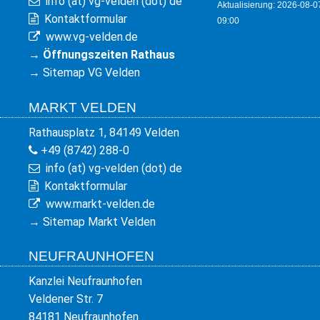
info (at) vg-velden (dot) de
Aktualisierung: 2026-08-0
Kontaktformular
09:00
www.vg-velden.de
→
Öffnungszeiten Rathaus
→
Sitemap VG Velden
MARKT VELDEN
Rathausplatz 1, 84149 Velden
+49 (8742) 288-0
info (at) vg-velden (dot) de
Kontaktformular
www.markt-velden.de
→
Sitemap Markt Velden
NEUFRAUNHOFEN
Kanzlei Neufraunhofen
Veldener Str. 7
84181 Neufraunhofen