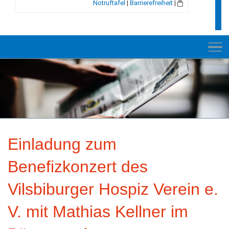
Notruftafel
|
Barrierefreiheit
|
NEUES
RATHAUS
Einladung zum
E-VERWALTUNG
Benefizkonzert des
INFORMATION
Vilsbiburger Hospiz Verein e.
BILDUNG + SOZIALES
V. mit Mathias Kellner im
KULTUR + FREIZEIT