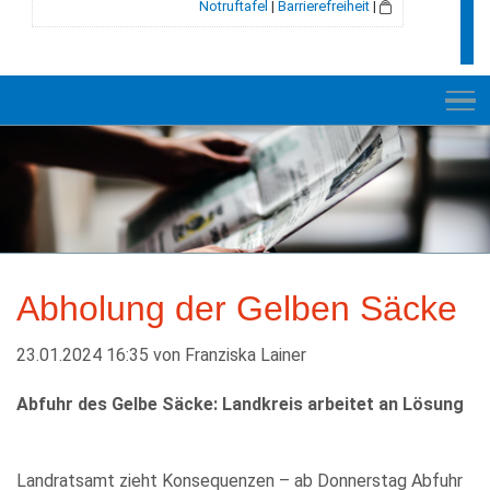
Notruftafel
|
Barrierefreiheit
|
NEUES
RATHAUS
Abholung der Gelben Säcke
E-VERWALTUNG
INFORMATION
23.01.2024 16:35
von
Franziska Lainer
BILDUNG + SOZIALES
Abfuhr des Gelbe Säcke: Landkreis arbeitet an Lösung
KULTUR + FREIZEIT
Landratsamt zieht Konsequenzen – ab Donnerstag Abfuhr