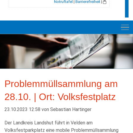
Notruftafel
|
Barrierefreiheit
|
NEUES
RATHAUS
Problemmüllsammlung am
E-VERWALTUNG
28.10. | Ort: Volksfestplatz
INFORMATION
BILDUNG + SOZIALES
23.10.2023 12:58
von
Sebastian Hartinger
KULTUR + FREIZEIT
Der Landkreis Landshut führt in Velden am
Volksfestparkplatz eine mobile Problemmüllsammlung