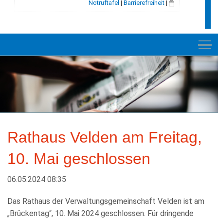
Notruftafel
|
Barrierefreiheit
|
NEUES
RATHAUS
Rathaus Velden am Freitag,
E-VERWALTUNG
10. Mai geschlossen
INFORMATION
BILDUNG + SOZIALES
06.05.2024 08:35
KULTUR + FREIZEIT
Das Rathaus der Verwaltungsgemeinschaft Velden ist am
„Brückentag“, 10. Mai 2024 geschlossen. Für dringende